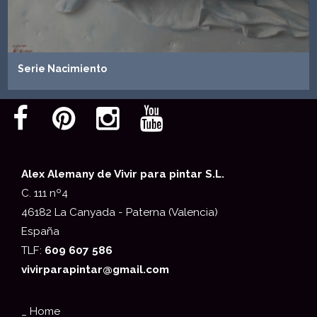
Serie Nacimiento
Alex Alemany de Vivir para pintar S.L.
C. 111 nº4
46182 La Canyada - Paterna (Valencia)
España
TLF:
609 607 586
vivirparapintar@gmail.com
_ Home